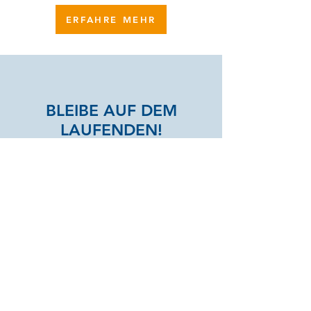
ERFAHRE MEHR
BLEIBE AUF DEM
LAUFENDEN!
Enter your email here
Sign Up